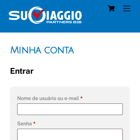
Skip
Cart
Men
to
content
Minha conta
Entrar
Obrigatório
Nome de usuário ou e-mail
*
Obrigatório
Senha
*