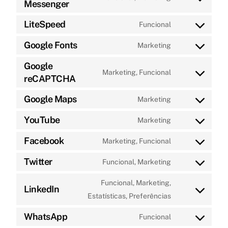
Messenger
service
Consent
analytics
sourcebuster-
to
LiteSpeed
Funcional
js
service
Consent
intercom-
to
Google Fonts
Marketing
Consent
messenger
service
Google
to
litespeed
Marketing, Funcional
reCAPTCHA
service
Consent
google-
to
Google Maps
Marketing
fonts
service
Consent
google-
to
YouTube
Marketing
Consent
recaptcha
service
to
Facebook
Marketing, Funcional
google-
Consent
service
maps
to
Twitter
Funcional, Marketing
youtube
Consent
service
to
Funcional, Marketing,
facebook
LinkedIn
service
Consent
Estatísticas, Preferências
twitter
to
WhatsApp
Funcional
service
Consent