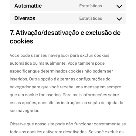
linkedin
to
Automattic
Estatísticas
Consent
service
to
Diversos
Estatísticas
whatsapp
Consent
service
to
7. Ativação/desativação e exclusão de
automattic
service
cookies
diversos
Você pode usar seu navegador para excluir cookies
automática ou manualmente. Você também pode
especificar que determinados cookies não podem ser
inseridos. Outra opção é alterar as configurações do
navegador para que você receba uma mensagem sempre
que um cookie for inserido. Para mais informações sobre
essas opções, consulte as instruções na seção de ajuda do
seu navegador.
Observe que nosso site pode não funcionar corretamente se
todos os cookies estiverem desativados. Se você excluir os