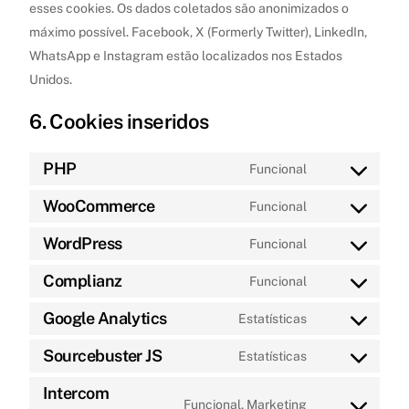
esses cookies. Os dados coletados são anonimizados o
máximo possível. Facebook, X (Formerly Twitter), LinkedIn,
WhatsApp e Instagram estão localizados nos Estados
Unidos.
6. Cookies inseridos
PHP
Funcional
Consent
to
WooCommerce
Funcional
Consent
service
to
WordPress
Funcional
php
Consent
service
to
Complianz
Funcional
woocommerce
Consent
service
to
Google Analytics
Estatísticas
wordpress
Consent
service
to
Sourcebuster JS
Estatísticas
complianz
Consent
service
Intercom
to
google-
Funcional, Marketing