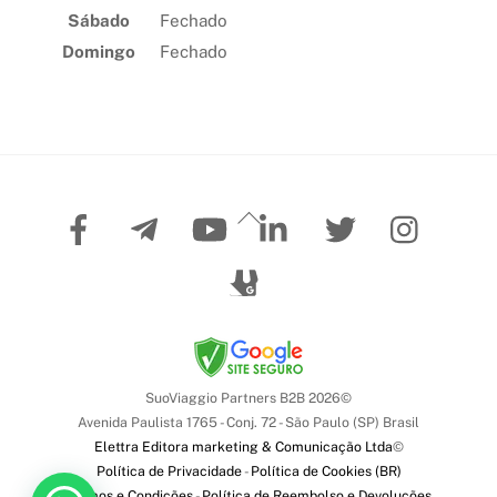
Sábado
Fechado
Domingo
Fechado
Facebook
Telegram
YouTube
LinkedIn
Twitter
Instag
Back
To
Google
Top
My
Business
SuoViaggio Partners B2B 2026©
Avenida Paulista 1765 - Conj. 72 - São Paulo (SP) Brasil
Elettra Editora marketing & Comunicação Ltda
©
Política de Privacidade
-
Política de Cookies (BR)
Termos e Condições
-
Política de Reembolso e Devoluções