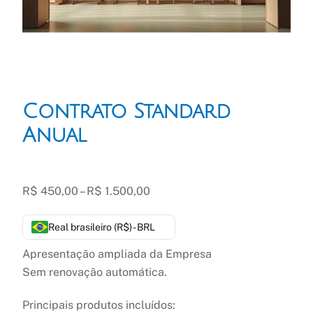
Contrato Standard
Anual
Faixa
R$
450,00
–
R$
1.500,00
de
preço:
Real brasileiro (R$) - BRL
R$ 450,00
Apresentação ampliada da Empresa
através
Sem renovação automática.
R$ 1.500,00
Principais produtos incluídos: