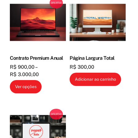
OFERTA!
escolhidas
escolhidas
na
na
página
página
do
do
produto
produto
Contrato Premium Anual
Página Largura Total
R$
900,00
–
R$
300,00
Faixa
R$
3.000,00
Adicionar ao carrinho
de
Este
Ver opções
preço:
produto
R$ 900,00
tem
através
várias
R$ 3.000,00
OFERTA!
variantes.
As
opções