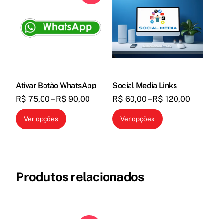
Ativar Botão WhatsApp
Social Media Links
Faixa
Faixa
R$
75,00
–
R$
90,00
R$
60,00
–
R$
120,00
de
de
Este
Este
Ver opções
Ver opções
preço:
preço:
produto
produto
R$ 75,00
R$ 60,
tem
tem
através
através
várias
várias
R$ 90,00
R$ 120,
variantes.
variantes.
Produtos relacionados
As
As
opções
opções
podem
podem
ser
ser