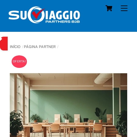
Skip
Cart
Men
to
content
INÍCIO
PÁGINA PARTNER
OFERTA!