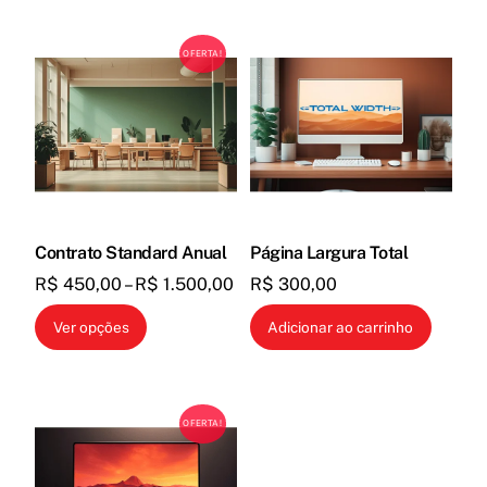
OFERTA!
Contrato Standard Anual
Página Largura Total
Faixa
R$
450,00
–
R$
1.500,00
R$
300,00
de
Este
Ver opções
Adicionar ao carrinho
preço:
produto
R$ 450,00
tem
através
várias
R$ 1.500,00
OFERTA!
variantes.
As
opções